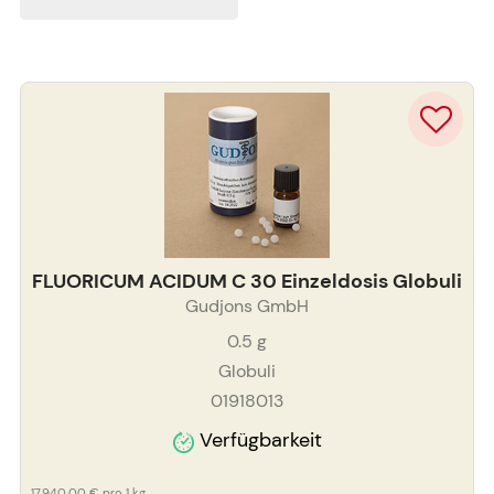
FLUORICUM ACIDUM C 30 Einzeldosis Globuli
Gudjons GmbH
0.5
g
Globuli
01918013
Verfügbarkeit
17.940,00 €
pro 1 kg