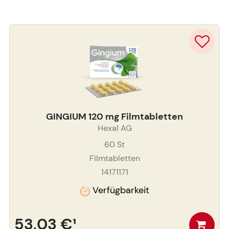
GINGIUM 120 mg Filmtabletten
Hexal AG
60
St
Filmtabletten
14171171
Verfügbarkeit
53,03 €
¹