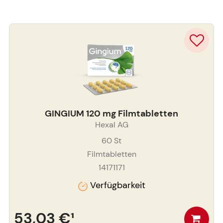
GINGIUM 120 mg Filmtabletten
Hexal AG
60
St
Filmtabletten
14171171
Verfügbarkeit
53,03 €
¹