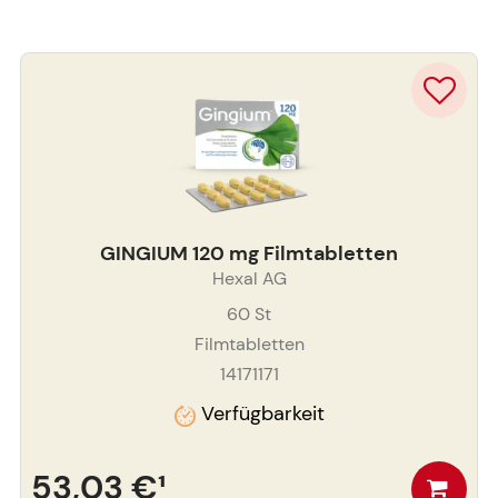
GINGIUM 120 mg Filmtabletten
Hexal AG
60
St
Filmtabletten
14171171
Verfügbarkeit
53,03 €
¹