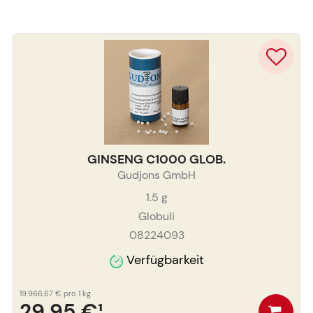
GINSENG C1000 GLOB.
Gudjons GmbH
1.5
g
Globuli
08224093
Verfügbarkeit
19.966,67 €
pro 1 kg
29,95 €
¹