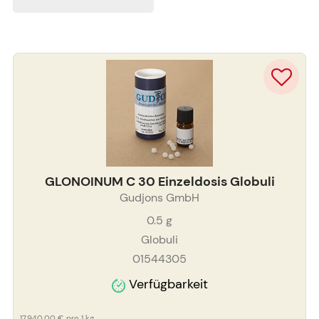
GLONOINUM C 30 Einzeldosis Globuli
Gudjons GmbH
0.5
g
Globuli
01544305
Verfügbarkeit
17.940,00 €
pro 1 kg