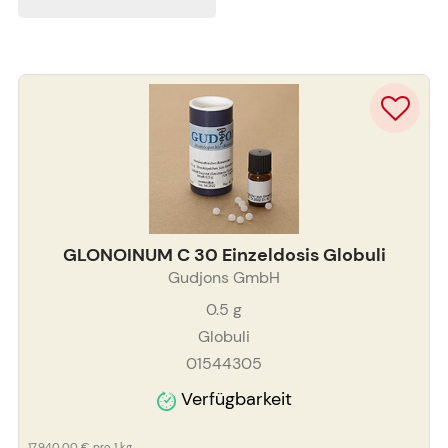
GLONOINUM C 30 Einzeldosis Globuli
Gudjons GmbH
0.5
g
Globuli
01544305
Verfügbarkeit
17.940,00 €
pro 1 kg