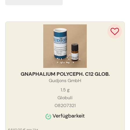
GNAPHALIUM POLYCEPH. C12 GLOB.
Gudjons GmbH
1.5
g
Globuli
08207321
Verfügbarkeit
6.640,00 €
pro 1 kg