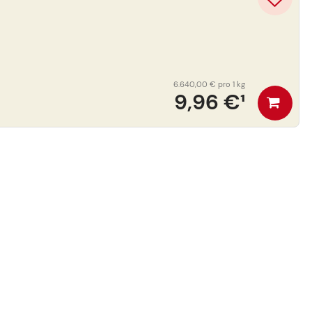
6.640,00 €
pro 1 kg
9,96 €
¹