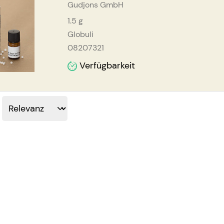
Gudjons GmbH
1.5
g
Globuli
08207321
Verfügbarkeit