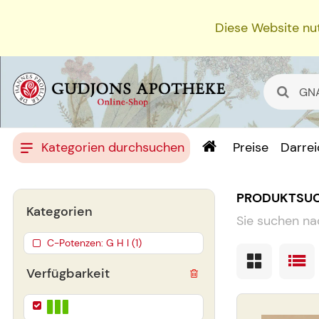
Diese Website nut
Kategorien durchsuchen
Preise
Darre
PRODUKTSU
Kategorien
Sie suchen na
C-Potenzen: G H I (1)
Verfügbarkeit