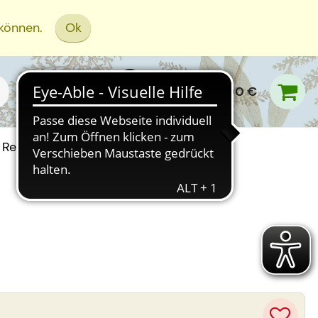
 können.
Ok
0,00 €
Rezept Einreichen