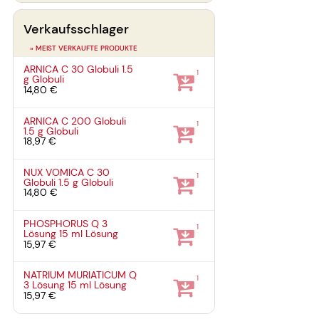
Verkaufsschlager
» MEIST VERKAUFTE PRODUKTE
ARNICA C 30 Globuli
1.5
1
g
Globuli
14,80 €
ARNICA C 200 Globuli
1
1.5 g
Globuli
18,97 €
NUX VOMICA C 30
1
Globuli
1.5 g
Globuli
14,80 €
PHOSPHORUS Q 3
1
Lösung
15 ml
Lösung
15,97 €
NATRIUM MURIATICUM Q
1
3 Lösung
15 ml
Lösung
15,97 €