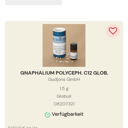
GNAPHALIUM POLYCEPH. C12 GLOB.
Gudjons GmbH
1.5
g
Globuli
08207321
Verfügbarkeit
6.640,00 €
pro 1 kg