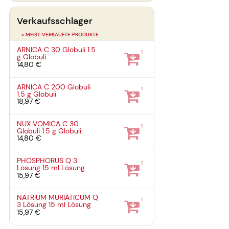
Verkaufsschlager
» MEIST VERKAUFTE PRODUKTE
ARNICA C 30 Globuli
1.5
1
g
Globuli
14,80 €
ARNICA C 200 Globuli
1
1.5 g
Globuli
18,97 €
NUX VOMICA C 30
1
Globuli
1.5 g
Globuli
14,80 €
PHOSPHORUS Q 3
1
Lösung
15 ml
Lösung
15,97 €
NATRIUM MURIATICUM Q
1
3 Lösung
15 ml
Lösung
15,97 €