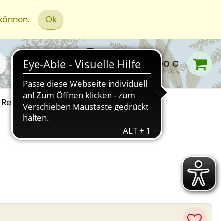
 können.
Ok
0,00 €
Rezept Einreichen