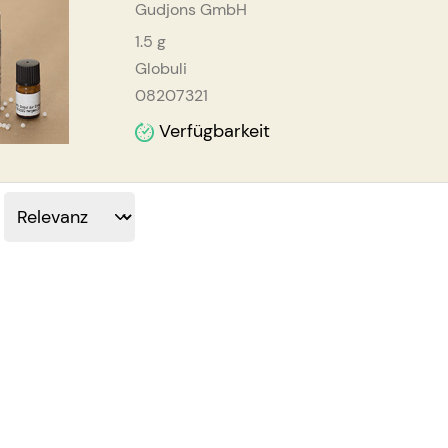
Gudjons GmbH
1.5
g
Globuli
08207321
Verfügbarkeit