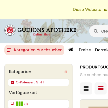
Diese Website nut
Kategorien durchsuchen
Preise
Darre
PRODUKTSU
Kategorien
Sie suchen na
C-Potenzen: G H I
Verfügbarkeit
(1)