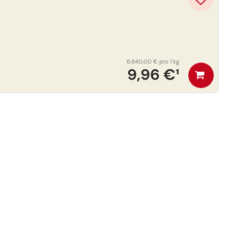
6.640,00 €
pro 1 kg
9,96 €
¹