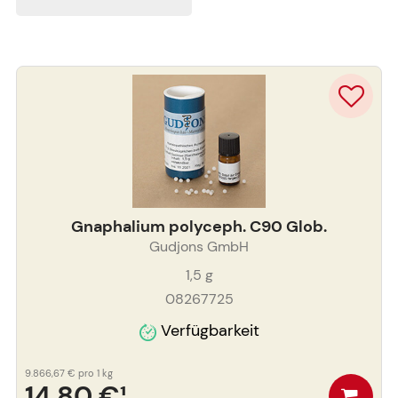
Gnaphalium polyceph. C90 Glob.
Gudjons GmbH
1,5
g
08267725
Verfügbarkeit
9.866,67 €
pro 1 kg
14,80 €
¹