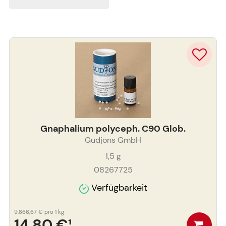
Gnaphalium polyceph. C90 Glob.
Gudjons GmbH
1,5
g
08267725
Verfügbarkeit
9.866,67 €
pro 1 kg
14,80 €
¹