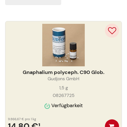
Gnaphalium polyceph. C90 Glob.
Gudjons GmbH
1,5
g
08267725
Verfügbarkeit
9.866,67 €
pro 1 kg
14,80 €
¹