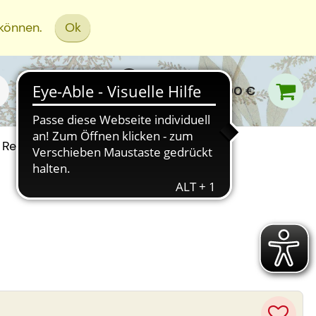
 können.
Ok
0,00 €
Rezept Einreichen