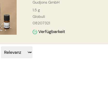
Gudjons GmbH
1.5
g
Globuli
08207321
Verfügbarkeit