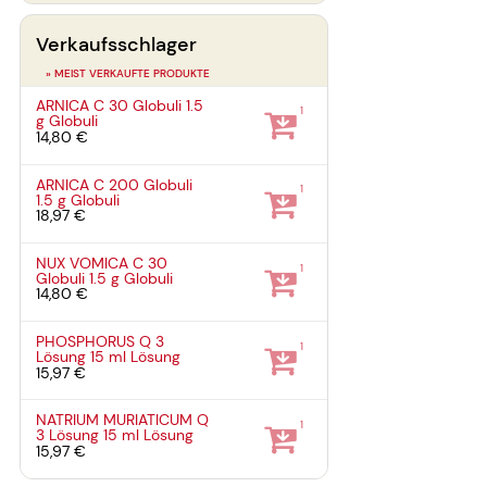
Verkaufsschlager
» MEIST VERKAUFTE PRODUKTE
ARNICA C 30 Globuli
1.5
1
g
Globuli
14,80 €
ARNICA C 200 Globuli
1
1.5 g
Globuli
18,97 €
NUX VOMICA C 30
1
Globuli
1.5 g
Globuli
14,80 €
PHOSPHORUS Q 3
1
Lösung
15 ml
Lösung
15,97 €
NATRIUM MURIATICUM Q
1
3 Lösung
15 ml
Lösung
15,97 €