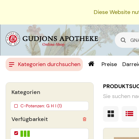
Diese Website nut
Kategorien durchsuchen
Preise
Darre
PRODUKTSU
Kategorien
Sie suchen na
C-Potenzen: G H I (1)
Verfügbarkeit