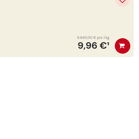
6.640,00 €
pro 1 kg
9,96 €
¹