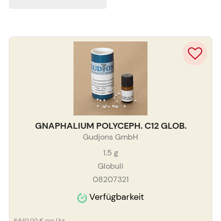
GNAPHALIUM POLYCEPH. C12 GLOB.
Gudjons GmbH
1.5
g
Globuli
08207321
Verfügbarkeit
6.640,00 €
pro 1 kg