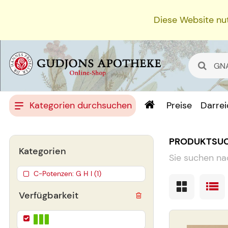
Diese Website nut
Kategorien durchsuchen
Preise
Darre
PRODUKTSU
Kategorien
Sie suchen na
C-Potenzen: G H I (1)
Verfügbarkeit