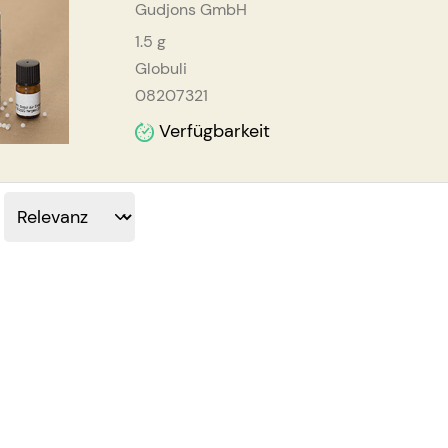
Gudjons GmbH
1.5
g
Globuli
08207321
Verfügbarkeit