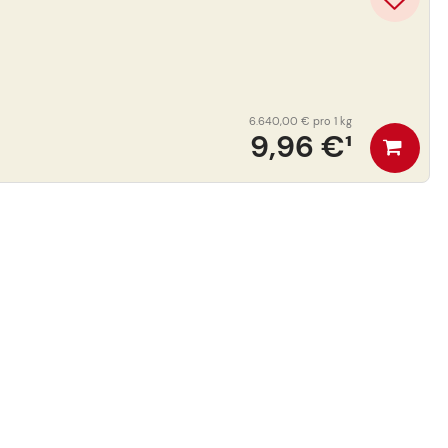
6.640,00 €
pro 1 kg
9,96 €
¹