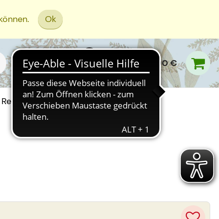
 können.
Ok
0,00 €
Rezept Einreichen