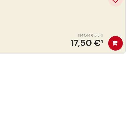
1.944,44 €
pro 1 l
17,50 €
¹