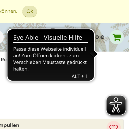
 können.
Ok
0,00 €
Rezept Einreichen
Ampullen