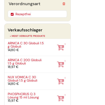
Verordnungsart
Rezeptfrei
Verkaufsschlager
» MEIST VERKAUFTE PRODUKTE
ARNICA C 30 Globuli
1.5
1
g
Globuli
14,80 €
ARNICA C 200 Globuli
1
1.5 g
Globuli
18,97 €
NUX VOMICA C 30
1
Globuli
1.5 g
Globuli
14,80 €
PHOSPHORUS Q 3
1
Lösung
15 ml
Lösung
15,97 €