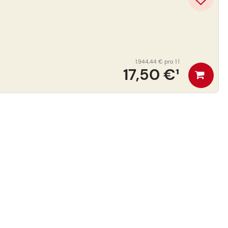
1.944,44 €
pro 1 l
17,50 €
¹