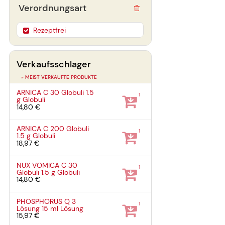
Verordnungsart
Rezeptfrei
Verkaufsschlager
» MEIST VERKAUFTE PRODUKTE
ARNICA C 30 Globuli
1.5
1
g
Globuli
14,80 €
ARNICA C 200 Globuli
1
1.5 g
Globuli
18,97 €
NUX VOMICA C 30
1
Globuli
1.5 g
Globuli
14,80 €
PHOSPHORUS Q 3
1
Lösung
15 ml
Lösung
15,97 €