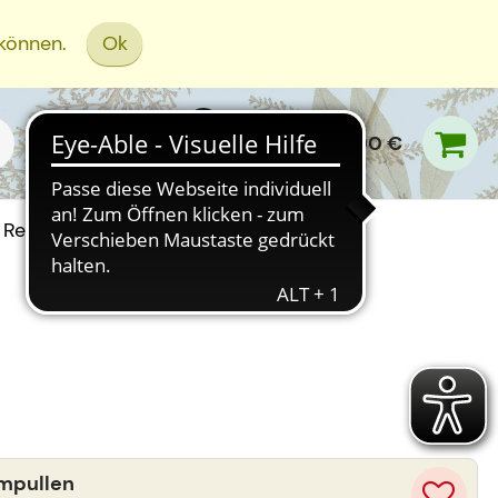
 können.
Ok
0,00 €
Rezept Einreichen
Ampullen