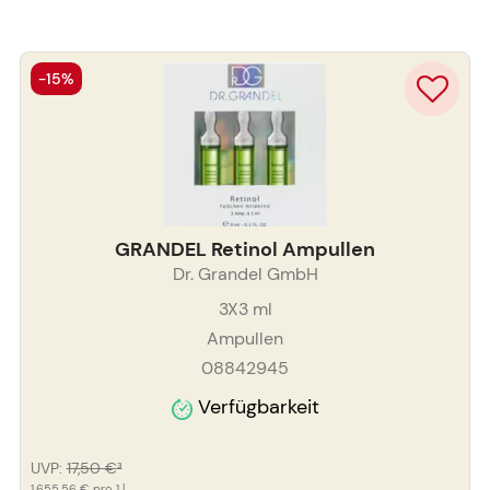
-15%
GRANDEL Retinol Ampullen
Dr. Grandel GmbH
3X3
ml
Ampullen
08842945
Verfügbarkeit
UVP
:
17,50 €
³
1.655,56 €
pro 1 l