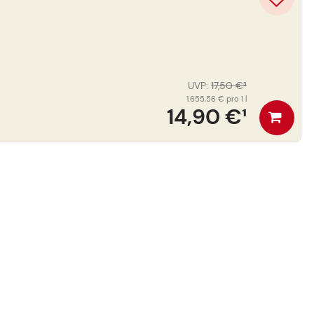
UVP
:
17,50 €
³
1.655,56 €
pro 1 l
14,90 €
¹