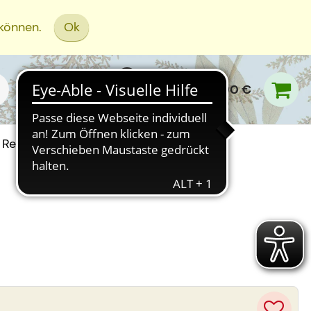
 können.
Ok
0,00 €
Rezept Einreichen