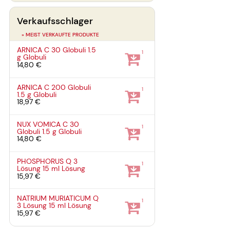
Verkaufsschlager
» MEIST VERKAUFTE PRODUKTE
ARNICA C 30 Globuli
1.5
1
g
Globuli
14,80 €
ARNICA C 200 Globuli
1
1.5 g
Globuli
18,97 €
NUX VOMICA C 30
1
Globuli
1.5 g
Globuli
14,80 €
PHOSPHORUS Q 3
1
Lösung
15 ml
Lösung
15,97 €
NATRIUM MURIATICUM Q
1
3 Lösung
15 ml
Lösung
15,97 €