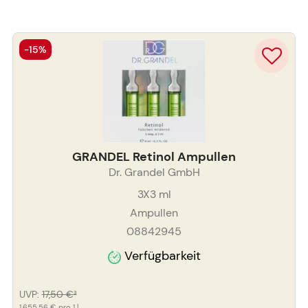
-15%
GRANDEL Retinol Ampullen
Dr. Grandel GmbH
3X3
ml
Ampullen
08842945
Verfügbarkeit
UVP
:
17,50 €
³
1.655,56 €
pro 1 l