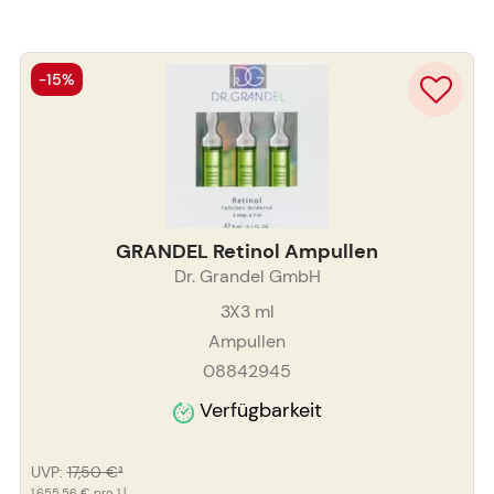
-15%
GRANDEL Retinol Ampullen
Dr. Grandel GmbH
3X3
ml
Ampullen
08842945
Verfügbarkeit
UVP
:
17,50 €
³
1.655,56 €
pro 1 l