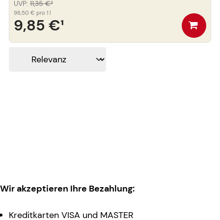
UVP
:
11,35 €
³
98,50 €
pro 1 l
9,85 €
¹
Wir akzeptieren Ihre Bezahlung:
Kreditkarten VISA und MASTER