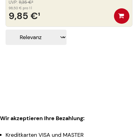
UVP
:
11,35 €
³
98,50 €
pro 1 l
9,85 €
¹
Wir akzeptieren Ihre Bezahlung:
Kreditkarten VISA und MASTER