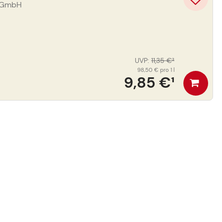
s GmbH
UVP
:
11,35 €
³
98,50 €
pro 1 l
9,85 €
¹