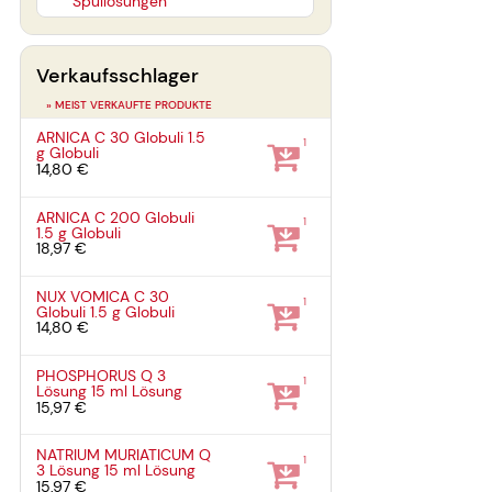
Spüllösungen
Verkaufsschlager
» MEIST VERKAUFTE PRODUKTE
ARNICA C 30 Globuli
1.5
1
g
Globuli
14,80 €
ARNICA C 200 Globuli
1
1.5 g
Globuli
18,97 €
NUX VOMICA C 30
1
Globuli
1.5 g
Globuli
14,80 €
PHOSPHORUS Q 3
1
Lösung
15 ml
Lösung
15,97 €
NATRIUM MURIATICUM Q
1
3 Lösung
15 ml
Lösung
15,97 €