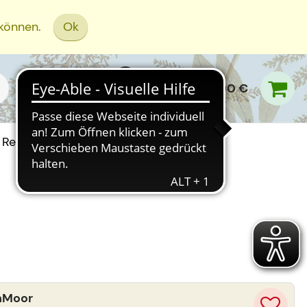
 können.
Ok
0,00 €
Rezept Einreichen
nMoor