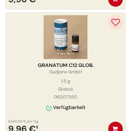
GRANATUM C12 GLOB.
Gudjons GmbH
1.5
g
Globuli
08207350
Verfügbarkeit
6.640,00 €
pro 1 kg
9,96 €
¹