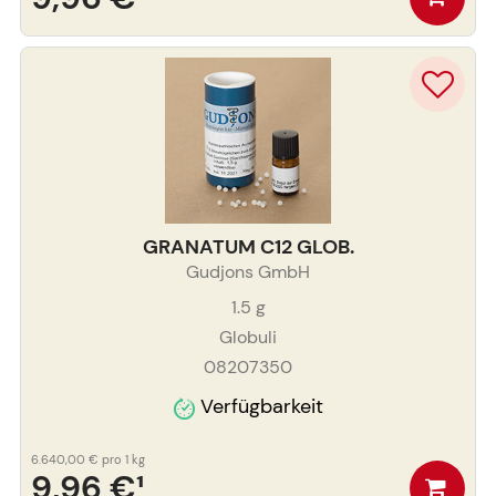
GRANATUM C12 GLOB.
Gudjons GmbH
1.5
g
Globuli
08207350
Verfügbarkeit
6.640,00 €
pro 1 kg
9,96 €
¹