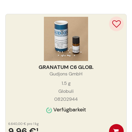
GRANATUM C6 GLOB.
Gudjons GmbH
1.5
g
Globuli
08202944
Verfügbarkeit
6.640,00 €
pro 1 kg
9,96 €
¹