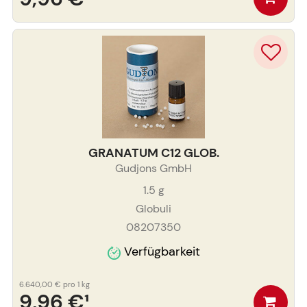
GRANATUM C12 GLOB.
Gudjons GmbH
1.5
g
Globuli
08207350
Verfügbarkeit
6.640,00 €
pro 1 kg
9,96 €
¹