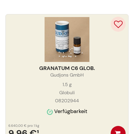
GRANATUM C6 GLOB.
Gudjons GmbH
1.5
g
Globuli
08202944
Verfügbarkeit
6.640,00 €
pro 1 kg
9,96 €
¹