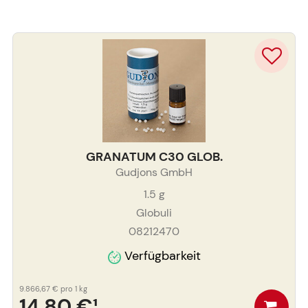
GRANATUM C30 GLOB.
Gudjons GmbH
1.5
g
Globuli
08212470
Verfügbarkeit
9.866,67 €
pro 1 kg
14,80 €
¹