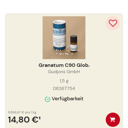
Granatum C90 Glob.
Gudjons GmbH
1,5
g
08267754
Verfügbarkeit
9.866,67 €
pro 1 kg
14,80 €
¹