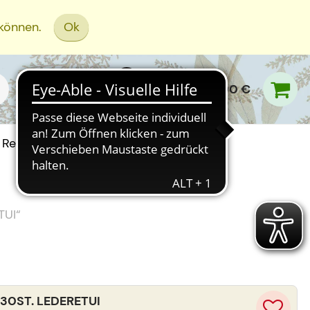
 können.
Ok
0,00 €
Rezept Einreichen
TUI
“
0ST. LEDERETUI