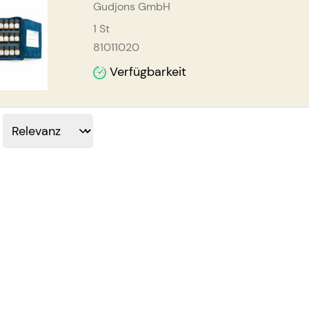
Gudjons GmbH
1
St
81011020
Verfügbarkeit