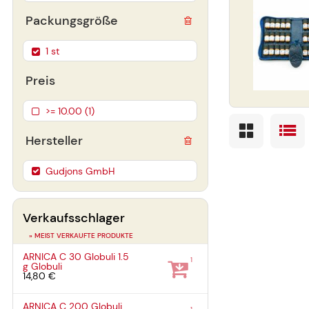
Packungsgröße
1 st
Preis
>= 10.00 (1)
Hersteller
Gudjons GmbH
Verkaufsschlager
» MEIST VERKAUFTE PRODUKTE
ARNICA C 30 Globuli
1.5
1
g
Globuli
14,80 €
ARNICA C 200 Globuli