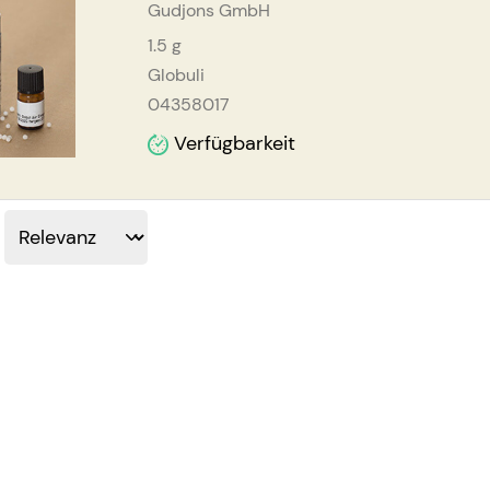
Gudjons GmbH
1.5
g
Globuli
04358017
Verfügbarkeit