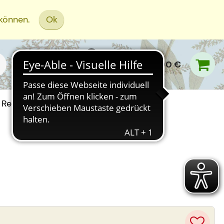
 können.
Ok
0,00 €
Rezept Einreichen