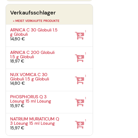
Verkaufsschlager
» MEIST VERKAUFTE PRODUKTE
ARNICA C 30 Globuli
1.5
1
g
Globuli
14,80 €
ARNICA C 200 Globuli
1
1.5 g
Globuli
18,97 €
NUX VOMICA C 30
1
Globuli
1.5 g
Globuli
14,80 €
PHOSPHORUS Q 3
1
Lösung
15 ml
Lösung
15,97 €
NATRIUM MURIATICUM Q
1
3 Lösung
15 ml
Lösung
15,97 €