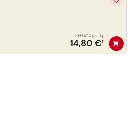
9.866,67 €
pro 1 kg
14,80 €
¹