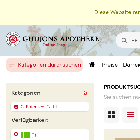
Diese Website nut
Kategorien durchsuchen
Preise
Darre
PRODUKTSU
Kategorien
Sie suchen na
C-Potenzen: G H I
Verfügbarkeit
(1)