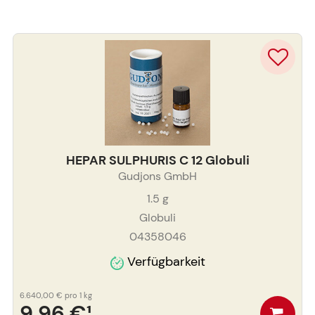
HEPAR SULPHURIS C 12 Globuli
Gudjons GmbH
1.5
g
Globuli
04358046
Verfügbarkeit
6.640,00 €
pro 1 kg
9,96 €
¹