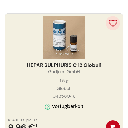
HEPAR SULPHURIS C 12 Globuli
Gudjons GmbH
1.5
g
Globuli
04358046
Verfügbarkeit
6.640,00 €
pro 1 kg
9,96 €
¹