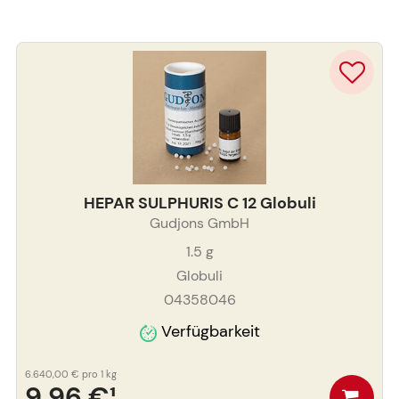
HEPAR SULPHURIS C 12 Globuli
Gudjons GmbH
1.5
g
Globuli
04358046
Verfügbarkeit
6.640,00 €
pro 1 kg
9,96 €
¹