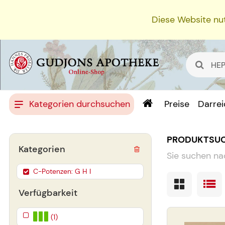
Diese Website nut
Kategorien durchsuchen
Preise
Darre
PRODUKTSU
Kategorien
Sie suchen na
C-Potenzen: G H I
Verfügbarkeit
(1)