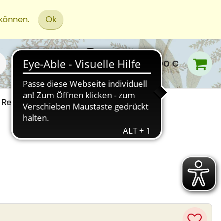
 können.
Ok
0,00 €
Rezept Einreichen