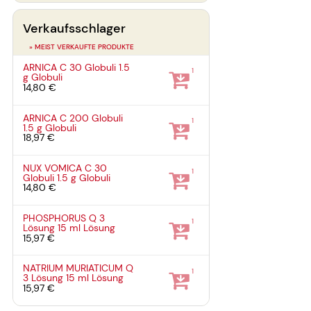
Verkaufsschlager
» MEIST VERKAUFTE PRODUKTE
ARNICA C 30 Globuli
1.5
1
g
Globuli
14,80 €
ARNICA C 200 Globuli
1
1.5 g
Globuli
18,97 €
NUX VOMICA C 30
1
Globuli
1.5 g
Globuli
14,80 €
PHOSPHORUS Q 3
1
Lösung
15 ml
Lösung
15,97 €
NATRIUM MURIATICUM Q
1
3 Lösung
15 ml
Lösung
15,97 €