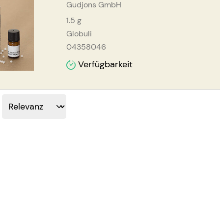
Gudjons GmbH
1.5
g
Globuli
04358046
Verfügbarkeit