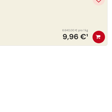
6.640,00 €
pro 1 kg
9,96 €
¹