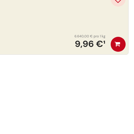
6.640,00 €
pro 1 kg
9,96 €
¹