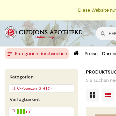
Diese Website nut
Kategorien durchsuchen
Preise
Darre
PRODUKTSU
Kategorien
Sie suchen na
C-Potenzen: G H I (1)
Verfügbarkeit
(1)