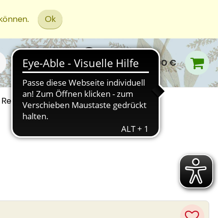
 können.
Ok
0,00 €
Rezept Einreichen