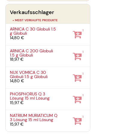
Verkaufsschlager
» MEIST VERKAUFTE PRODUKTE
ARNICA C 30 Globuli
1.5
1
g
Globuli
14,80 €
ARNICA C 200 Globuli
1
1.5 g
Globuli
18,97 €
NUX VOMICA C 30
1
Globuli
1.5 g
Globuli
14,80 €
PHOSPHORUS Q 3
1
Lösung
15 ml
Lösung
15,97 €
NATRIUM MURIATICUM Q
1
3 Lösung
15 ml
Lösung
15,97 €