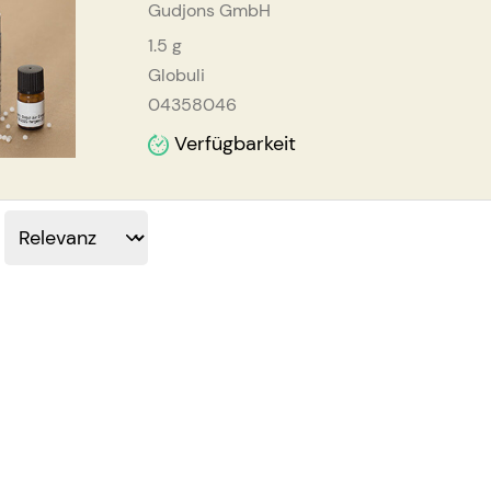
Gudjons GmbH
1.5
g
Globuli
04358046
Verfügbarkeit