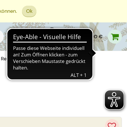
 können.
Ok
0,00 €
Rezept Einreichen