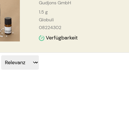
Gudjons GmbH
1.5
g
Globuli
08224302
Verfügbarkeit