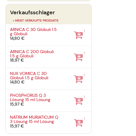
Verkaufsschlager
» MEIST VERKAUFTE PRODUKTE
ARNICA C 30 Globuli
1.5
1
g
Globuli
14,80 €
ARNICA C 200 Globuli
1
1.5 g
Globuli
18,97 €
NUX VOMICA C 30
1
Globuli
1.5 g
Globuli
14,80 €
PHOSPHORUS Q 3
1
Lösung
15 ml
Lösung
15,97 €
NATRIUM MURIATICUM Q
1
3 Lösung
15 ml
Lösung
15,97 €