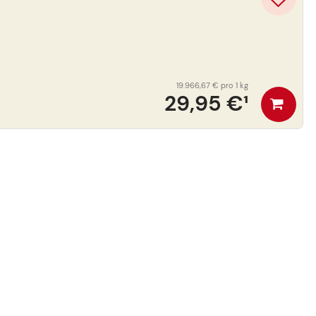
19.966,67 €
pro 1 kg
29,95 €
¹