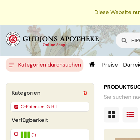
Diese Website nut
Kategorien durchsuchen
Preise
Darre
PRODUKTSU
Kategorien
Sie suchen na
C-Potenzen: G H I
Verfügbarkeit
(1)