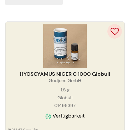
HYOSCYAMUS NIGER C 1000 Globuli
Gudjons GmbH
1.5
g
Globuli
01496397
Verfügbarkeit
19.966,67 €
pro 1 kg