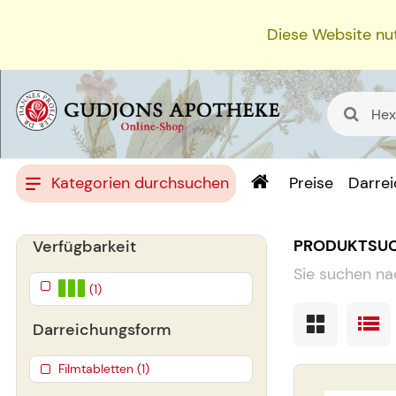
Diese Website nut
Kategorien durchsuchen
Preise
Darre
PRODUKTSU
Verfügbarkeit
Sie suchen na
(1)
Darreichungsform
Filmtabletten (1)