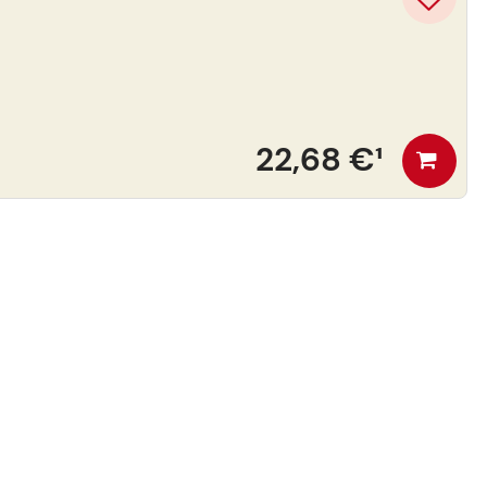
22,68 €
¹