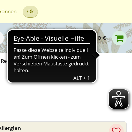
 können.
Ok
0,00 €
Rezept Einreichen
llergien