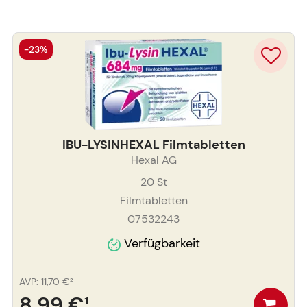
-23%
IBU-LYSINHEXAL Filmtabletten
Hexal AG
20
St
Filmtabletten
07532243
Verfügbarkeit
AVP
:
11,70 €
²
8,99 €
¹