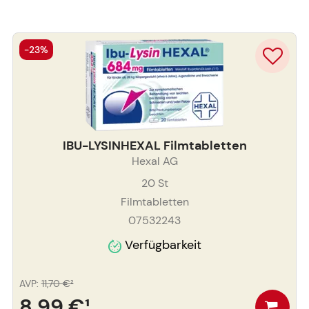
-23%
IBU-LYSINHEXAL Filmtabletten
Hexal AG
20
St
Filmtabletten
07532243
Verfügbarkeit
AVP
:
11,70 €
²
8,99 €
¹