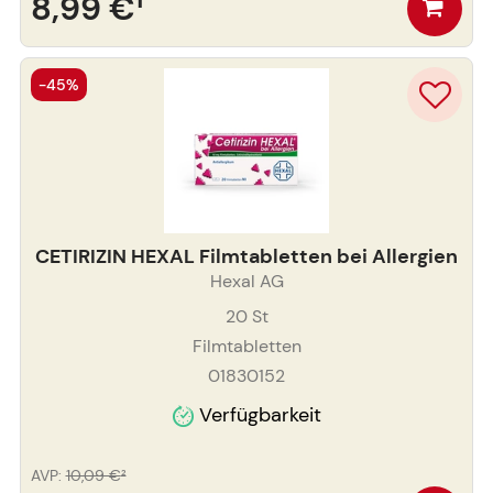
8,99 €
¹
-45%
CETIRIZIN HEXAL Filmtabletten bei Allergien
Hexal AG
20
St
Filmtabletten
01830152
Verfügbarkeit
AVP
:
10,09 €
²