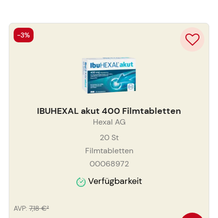
-3%
IBUHEXAL akut 400 Filmtabletten
Hexal AG
20
St
Filmtabletten
00068972
Verfügbarkeit
AVP
:
7,18 €
²