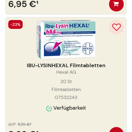
6,95 €
¹
-23%
IBU-LYSINHEXAL Filmtabletten
Hexal AG
20
St
Filmtabletten
07532243
Verfügbarkeit
AVP
:
11,70 €
²