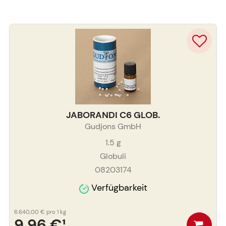
JABORANDI C6 GLOB.
Gudjons GmbH
1.5
g
Globuli
08203174
Verfügbarkeit
6.640,00 €
pro 1 kg
9,96 €
¹