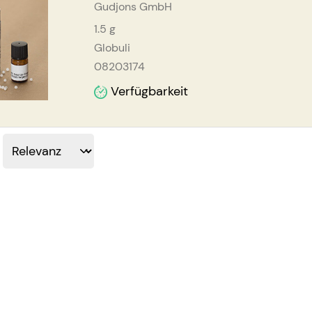
Gudjons GmbH
1.5
g
Globuli
08203174
Verfügbarkeit