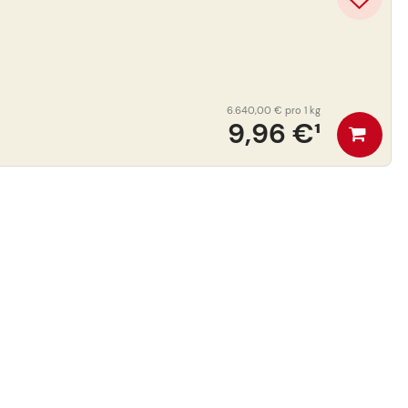
6.640,00 €
pro 1 kg
9,96 €
¹