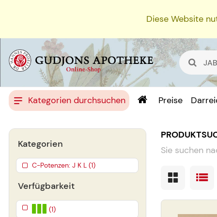
Diese Website nut
Kategorien durchsuchen
Preise
Darre
PRODUKTSU
Kategorien
Sie suchen na
C-Potenzen: J K L (1)
Verfügbarkeit
(1)