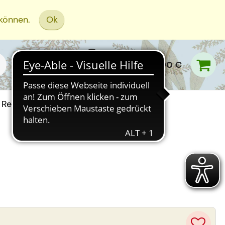
 können.
Ok
0,00 €
Rezept Einreichen