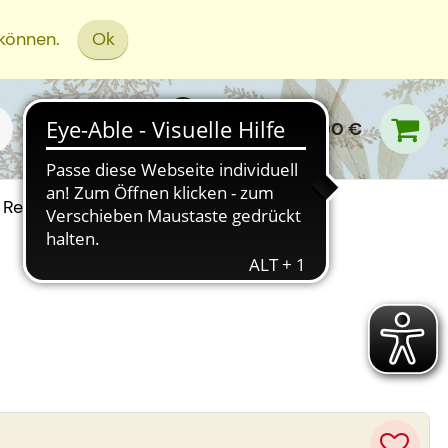
 können.
Ok
0,00 €
Rezept Einreichen