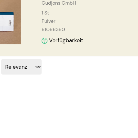
Gudjons GmbH
1
St
Pulver
81088360
Verfügbarkeit