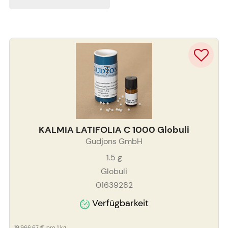
KALMIA LATIFOLIA C 1000 Globuli
Gudjons GmbH
1.5
g
Globuli
01639282
Verfügbarkeit
19.966,67 €
pro 1 kg