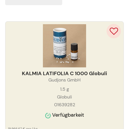
KALMIA LATIFOLIA C 1000 Globuli
Gudjons GmbH
1.5
g
Globuli
01639282
Verfügbarkeit
19.966,67 €
pro 1 kg