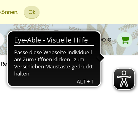
 können.
Ok
0,00 €
Rezept Einreichen