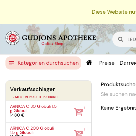
Diese Website nut
Kategorien durchsuchen
Preise
Darre
Produktsuche
Verkaufsschlager
Sie suchen na
» MEIST VERKAUFTE PRODUKTE
ARNICA C 30 Globuli
1.5
Keine Ergebni
1
g
Globuli
14,80 €
ARNICA C 200 Globuli
1
1.5 g
Globuli